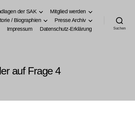
ndlagen der SAK
Mitglied werden
torie / Biographien
Presse Archiv
Impressum
Datenschutz-Erklärung
Suchen
er auf Frage 4