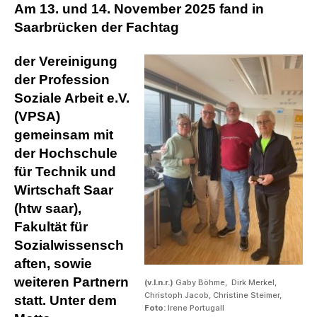
Am 13. und 14. November 2025 fand in
Saarbrücken der Fachtag
der Vereinigung
der Profession
Soziale Arbeit e.V.
(VPSA)
gemeinsam mit
der Hochschule
für Technik und
Wirtschaft Saar
(htw saar),
Fakultät für
Sozialwissensch
aften, sowie
weiteren Partnern
(v.l.n.r.)
Gaby Böhme, Dirk Merkel,
Christoph Jacob, Christine Steimer,
statt. Unter dem
Foto:
Irene Portugall