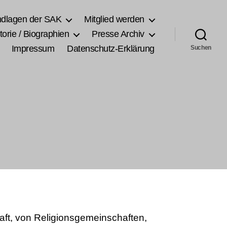
ndlagen der SAK
Mitglied werden
torie / Biographien
Presse Archiv
Impressum
Datenschutz-Erklärung
Suchen
haft, von Religionsgemeinschaften,