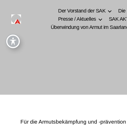
Der Vorstand der SAK
Die
Presse / Aktuelles
SAK AK
Überwindung von Armut im Saarlan
Für die Armutsbekämpfung und -prävention i