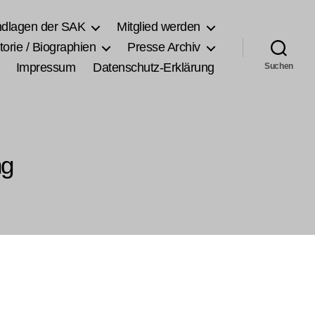
ndlagen der SAK
Mitglied werden
torie / Biographien
Presse Archiv
Impressum
Datenschutz-Erklärung
Suchen
ng