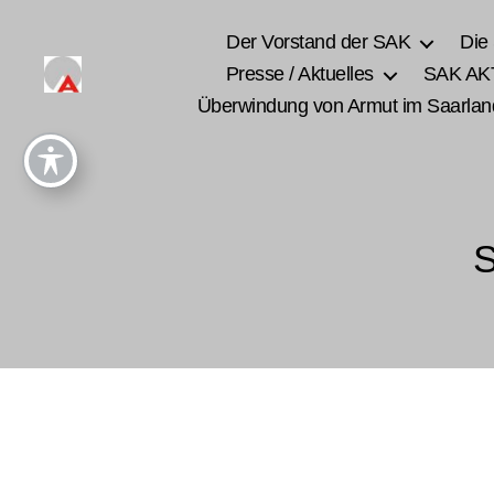
Der Vorstand der SAK
Die
Presse / Aktuelles
SAK AK
Überwindung von Armut im Saarlan
S